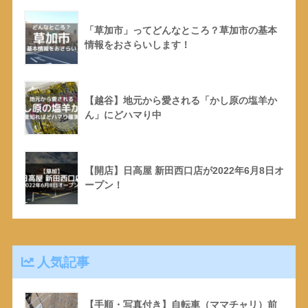
「草加市」ってどんなところ？草加市の基本
情報をおさらいします！
【越谷】地元から愛される「かし原の塩羊か
ん」にどハマり中
【開店】日高屋 新田西口店が2022年6月8日オ
ープン！
人気記事
【手順・写真付き】自転車（ママチャリ）前