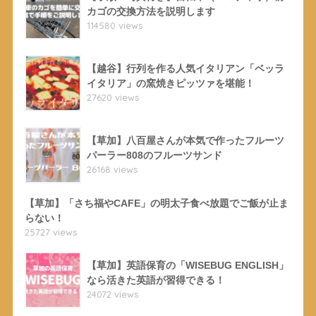
カゴの交換方法を説明します
114580 views
【越谷】行列を作る人気イタリアン「ベッラ
イタリア」の窯焼きピッツァを堪能！
27620 views
【草加】八百屋さんが本気で作ったフルーツ
パーラー808のフルーツサンド
26168 views
【草加】「さち福やCAFE」の明太子食べ放題でご飯が止ま
らない！
25727 views
【草加】英語保育の「WISEBUG ENGLISH」
なら活きた英語が習得できる！
24072 views