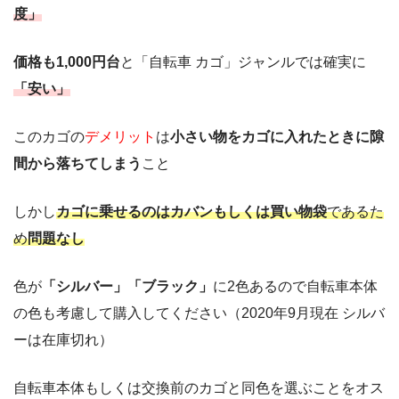
度」
価格も1,000円台
と「自転車 カゴ」ジャンルでは確実に
「安い」
このカゴの
デメリット
は
小さい物をカゴに入れたときに隙
間から落ちてしまう
こと
しかし
カゴに乗せるのはカバンもしくは買い物袋
であるた
め
問題なし
色が
「シルバー」「ブラック」
に2色あるので自転車本体
の色も考慮して購入してください（2020年9月現在 シルバ
ーは在庫切れ）
自転車本体もしくは交換前のカゴと同色を選ぶことをオス