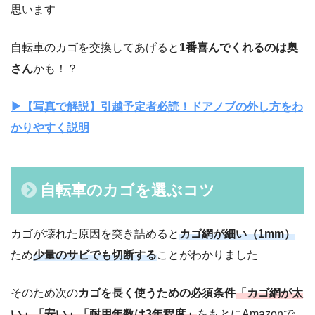
思います
自転車のカゴを交換してあげると
1番喜んでくれるのは奥
さん
かも！？
▶︎【写真で解説】引越予定者必読！ドアノブの外し方をわ
かりやすく説明
自転車のカゴを選ぶコツ
カゴが壊れた原因を突き詰めると
カゴ網が細い（1mm）
ため
少量のサビでも切断する
ことがわかりました
そのため次の
カゴを長く使うための必須条件
「カゴ網が太
い」「安い」「耐用年数は3年程度」
をもとにAmazonで