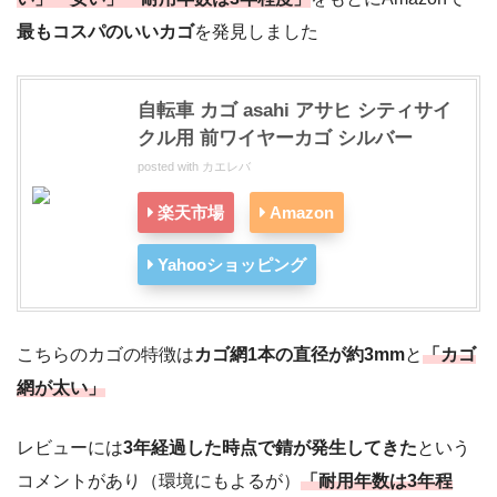
最もコスパのいいカゴ
を発見しました
自転車 カゴ asahi アサヒ シティサイ
クル用 前ワイヤーカゴ シルバー
posted with
カエレバ
楽天市場
Amazon
Yahooショッピング
こちらのカゴの特徴は
カゴ網1本の直径が約3mm
と
「カゴ
網が太い」
レビューには
3年経過した時点で錆が発生してきた
という
コメントがあり（環境にもよるが）
「耐用年数は3年程