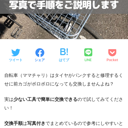
LINE
ツイート
シェア
はてブ
Pocket
自転車（ママチャリ）はタイヤがパンクすると修理するく
せに前カゴがボロボロになっても交換しませんよね？
実は
少ない工具で簡単に交換できる
ので試してみてくださ
い！
交換手順
は
写真付き
でまとめているので参考にしやすいと