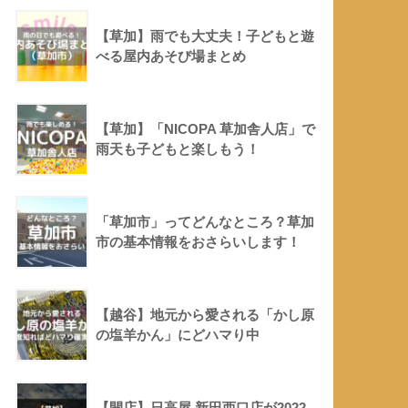
【草加】雨でも大丈夫！子どもと遊
べる屋内あそび場まとめ
【草加】「NICOPA 草加舎人店」で
雨天も子どもと楽しもう！
「草加市」ってどんなところ？草加
市の基本情報をおさらいします！
【越谷】地元から愛される「かし原
の塩羊かん」にどハマり中
【開店】日高屋 新田西口店が2022