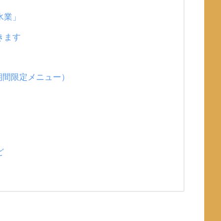
氷業」
きます
期間限定メニュー）
ど