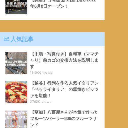
年6月8日オープン！
人気記事
【手順・写真付き】自転車（ママチ
ャリ）前カゴの交換方法を説明しま
す
114566 views
【越谷】行列を作る人気イタリアン
「ベッライタリア」の窯焼きピッツ
ァを堪能！
27620 views
【草加】八百屋さんが本気で作った
フルーツパーラー808のフルーツサ
ンド