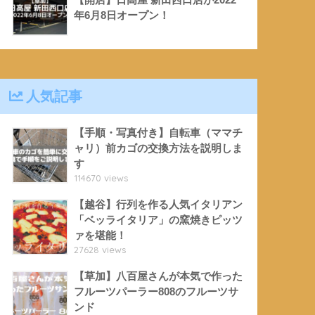
年6月8日オープン！
人気記事
【手順・写真付き】自転車（ママチ
ャリ）前カゴの交換方法を説明しま
す
114670 views
【越谷】行列を作る人気イタリアン
「ベッライタリア」の窯焼きピッツ
ァを堪能！
27628 views
【草加】八百屋さんが本気で作った
フルーツパーラー808のフルーツサ
ンド