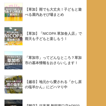
【草加】雨でも大丈夫！子どもと遊
べる屋内あそび場まとめ
【草加】「NICOPA 草加舎人店」で
雨天も子どもと楽しもう！
「草加市」ってどんなところ？草加
市の基本情報をおさらいします！
【越谷】地元から愛される「かし原
の塩羊かん」にどハマり中
【開店】日高屋 新田西口店が2022