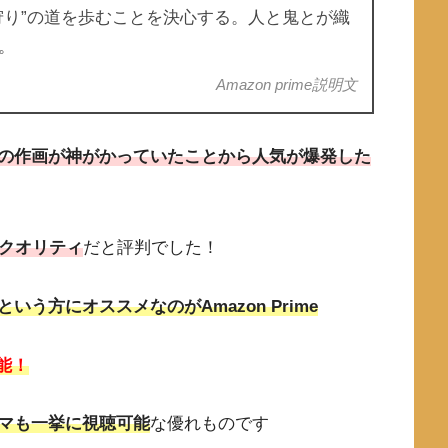
狩り”の道を歩むことを決心する。人と鬼とが織
。
Amazon prime説明文
の作画が神がかっていたことから人気が爆発した
のクオリティ
だと評判でした！
う方にオススメなのがAmazon Prime
可能！
マも一挙に視聴可能
な優れものです