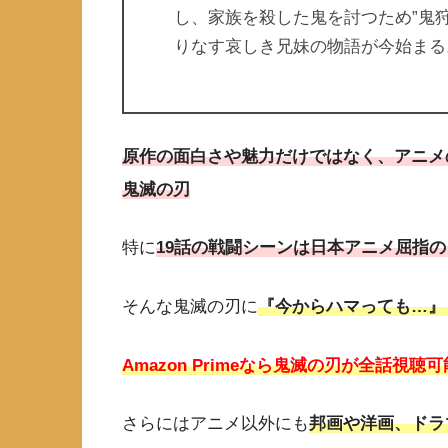
し、家族を殺した鬼を討つため”鬼
りなす哀しき兄妹の物語が今始まる
原作の面白さや魅力だけではなく、アニメ
鬼滅の刃
特に
19話の戦闘シーンは日本アニメ屈指
そんな鬼滅の刃に
『今からハマっても…』とい
Amazon Primeなら鬼滅の刃が全話視聴
さらにはアニメ以外にも
邦画や洋画、ドラ