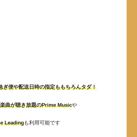
お急ぎ便や配送日時の指定ももちろんタダ！
曲が聴き放題のPrime Music
や
eading
も利用可能です