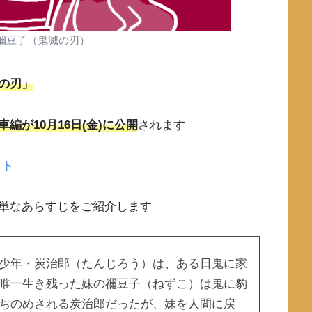
禰豆子（鬼滅の刃）
の刃」
車編が10月16日(金)に公開
されます
イト
単なあらすじをご紹介します
少年・炭治郎（たんじろう）は、ある日鬼に家
唯一生き残った妹の禰豆子（ねずこ）は鬼に豹
ちのめされる炭治郎だったが、妹を人間に戻