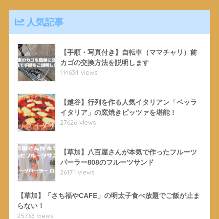
人気記事
【手順・写真付き】自転車（ママチャリ）前
カゴの交換方法を説明します
114634 views
【越谷】行列を作る人気イタリアン「ベッラ
イタリア」の窯焼きピッツァを堪能！
27626 views
【草加】八百屋さんが本気で作ったフルーツ
パーラー808のフルーツサンド
26171 views
【草加】「さち福やCAFE」の明太子食べ放題でご飯が止ま
らない！
25733 views