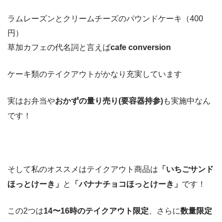
ラムレーズンとクリームチーズのパウンドケーキ（400
円）
草加カフェの代名詞と言えば
cafe conversion
ケーキ類のテイクアウトがかなり充実しています
実はお弁当や
おかずの量り売り(要容器持参)
も実施中なん
です！
そして私のオススメはテイクアウト商品は
「いちごサンド
ほっとけーき」
と
「バナナチョコほっとけーき」
です！
この2つは
14〜16時のテイクアウト限定
、さらに
数量限定