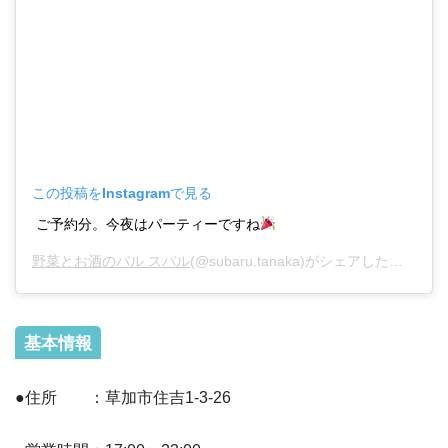
この投稿をInstagramで見る
ご予約分。今夜はパーティーですね
野菜とお酒のバル スバル
(@subaru.tanaka)がシェアした投稿 –
2
基本情報
●住所 ：草加市住吉1‐3‐26