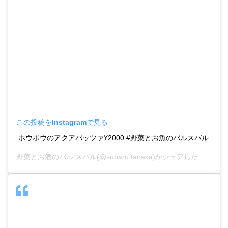
この投稿をInstagramで見る
ホウボウのアクアパッツァ¥2000 #野菜とお魚のバルスバル
野菜とお酒のバル スバル
(@subaru.tanaka)がシェアした投稿 –
2