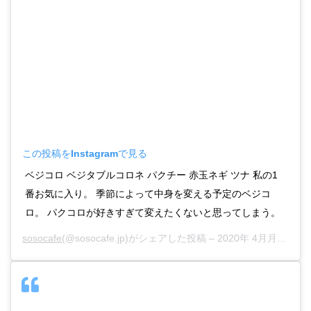
この投稿をInstagramで見る
ベジコロ ベジタブルコロネ パクチー 赤玉ネギ ツナ 私の1
番お気に入り。 季節によって中身を変える予定のベジコ
ロ。 パクコロが好きすぎて変えたくないと思ってしまう。
sosocafe
(@sosocafe.jp)がシェアした投稿 –
2020年 4月月13日午後8時31分PDT