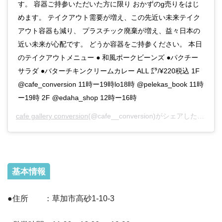
す。 容器ご持参いただいた方に限り おかずのg売りをはじ
めます。 テイクアウト需要が増え、この先近い未来テイク
アウト容器も減り、 プラスチック廃棄が増え、益々日本の
近い未来が心配です。 どうか容器をご持参ください。 本日
のテイクアウトメニュー ● 和風ポークビーンズ ●パクチー
サラダ ●バターチキンクリームカレー ALL ㌘/¥220税込 1F
@cafe_conversion 11時ー19時lo18時 @pelekas_book 11時
ー19時 2F @edaha_shop 12時ー16時
cafe gallery conversion
(@cafe__conversion)がシェアした投稿 –
基本情報
●住所 ：草加市高砂1-10-3