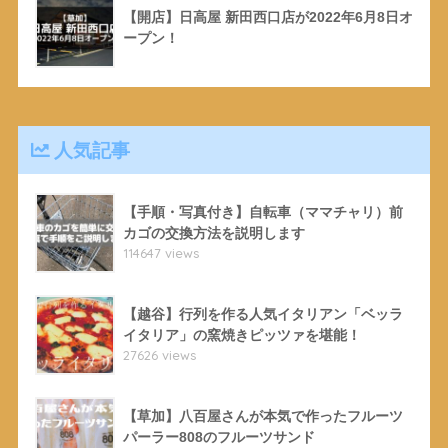
【開店】日高屋 新田西口店が2022年6月8日オ
ープン！
人気記事
【手順・写真付き】自転車（ママチャリ）前
カゴの交換方法を説明します
114647 views
【越谷】行列を作る人気イタリアン「ベッラ
イタリア」の窯焼きピッツァを堪能！
27626 views
【草加】八百屋さんが本気で作ったフルーツ
パーラー808のフルーツサンド