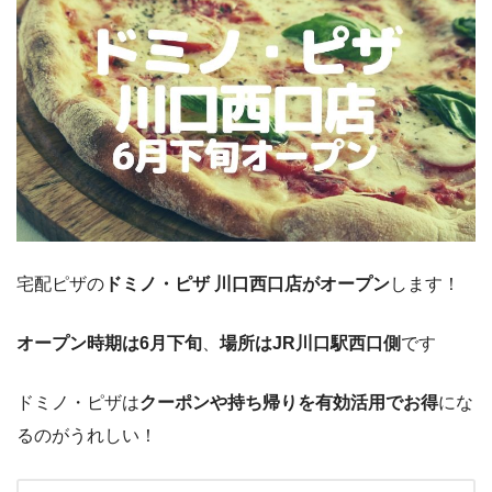
宅配ピザの
ドミノ・ピザ 川口西口店がオープン
します！
オープン時期は6月下旬
、
場所はJR川口駅西口側
です
ドミノ・ピザは
クーポンや持ち帰りを有効活用でお得
にな
るのがうれしい！