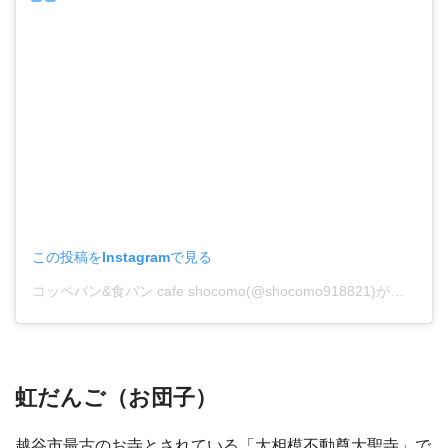
この投稿をInstagramで見る
コッペパン&食パン cafe shocomo(@shocomo918821)がシェアした投稿
虹だんご（お団子）
越谷市最古のお寺とされている「大相模不動尊大聖寺」で