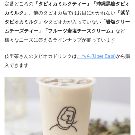
定番どころの
「タピオカミルクティー」「沖縄黒糖タピオ
カミルク」
、他のタピオカ店ではお目にかかれない
「紫芋
タピオカミルク」
やタピオカが入っていない
「岩塩クリー
ムチーズティー」「フルーツ岩塩チーズクリーム」
など
様々なニーズに答えるラインナップが揃っています
伎里茶さんのタピオカドリンクは
こちら(Uber Eats)
から購
入できます