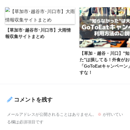
【草加市･越谷市･川口市】大雨情
報収集サイトまとめ
【草加・越谷・川口】"知
た"は損してる！外食がお
「GoToEatキャンペー
すな！
コメントを残す
メールアドレスが公開されることはありません。
※
が付いてい
る欄は必須項目です