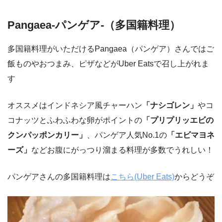
Pangaea-パンゲア-（多国籍料理）
多国籍料理がいただけるPangaea（パンゲア）さんではご
飯ものやおつまみ、ピザなどがUber Eatsで召し上がれま
す
オススメはインドネシア風チャーハン
「ナシゴレン」
やコ
コナッツとふわふわな卵がポイントの
「プリプリッエビの
クンパッポンカリー」
、パンゲア人気No.1の
「エビマヨネ
ーズ」
などお腹にがっつり溜まる料理が多数でうれしい！
パンゲアさんの多国籍料理は
こちら(Uber Eats)
からどうぞ