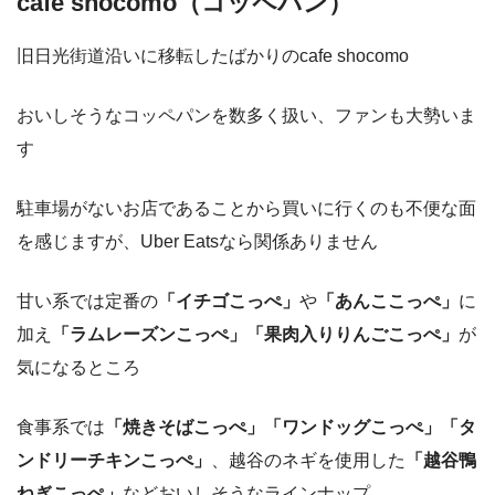
cafe shocomo（コッペパン）
旧日光街道沿いに移転したばかりのcafe shocomo
おいしそうなコッペパンを数多く扱い、ファンも大勢いま
す
駐車場がないお店であることから買いに行くのも不便な面
を感じますが、Uber Eatsなら関係ありません
甘い系では定番の
「イチゴこっぺ」
や
「あんここっぺ」
に
加え
「ラムレーズンこっぺ」「果肉入りりんごこっぺ」
が
気になるところ
食事系では
「焼きそばこっぺ」「ワンドッグこっぺ」「タ
ンドリーチキンこっぺ」
、越谷のネギを使用した
「越谷鴨
ねぎこっぺ」
などおいしそうなラインナップ