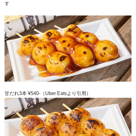
す
甘だれ3本 ¥540-（Uber Eatsより引用）