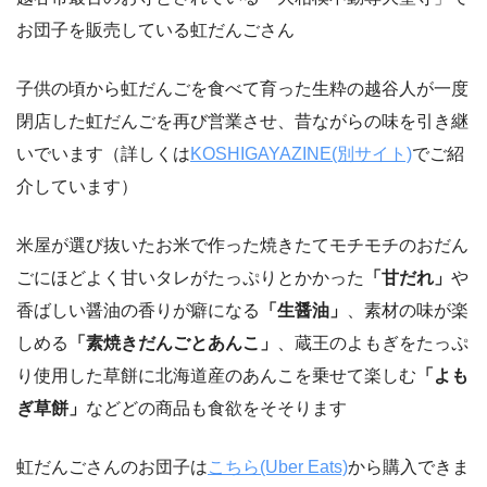
お団子を販売している虹だんごさん
子供の頃から虹だんごを食べて育った生粋の越谷人が一度
閉店した虹だんごを再び営業させ、昔ながらの味を引き継
いでいます（詳しくは
KOSHIGAYAZINE(別サイト)
でご紹
介しています）
米屋が選び抜いたお米で作った焼きたてモチモチのおだん
ごにほどよく甘いタレがたっぷりとかかった
「甘だれ」
や
香ばしい醤油の香りが癖になる
「生醤油」
、素材の味が楽
しめる
「素焼きだんごとあんこ」
、蔵王のよもぎをたっぷ
り使用した草餅に北海道産のあんこを乗せて楽しむ
「よも
ぎ草餅」
などどの商品も食欲をそそります
虹だんごさんのお団子は
こちら(Uber Eats)
から購入できま