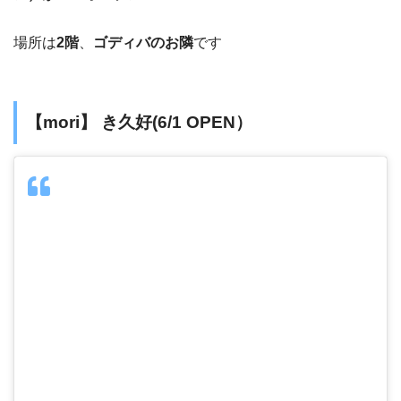
場所は
2階
、
ゴディバのお隣
です
【mori】 き久好(6/1 OPEN）