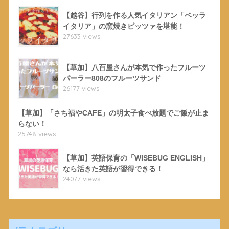
【越谷】行列を作る人気イタリアン「ベッラ
イタリア」の窯焼きピッツァを堪能！
27633 views
【草加】八百屋さんが本気で作ったフルーツ
パーラー808のフルーツサンド
26177 views
【草加】「さち福やCAFE」の明太子食べ放題でご飯が止ま
らない！
25748 views
【草加】英語保育の「WISEBUG ENGLISH」
なら活きた英語が習得できる！
24077 views