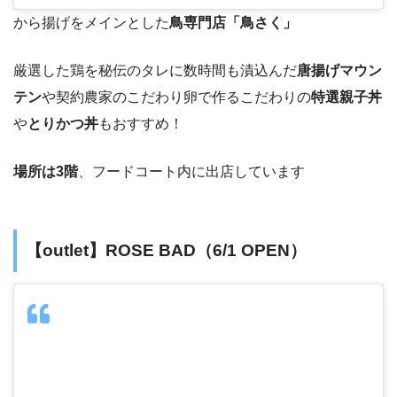
から揚げをメインとした
鳥専門店「鳥さく」
厳選した鶏を秘伝のタレに数時間も漬込んだ
唐揚げマウン
テン
や契約農家のこだわり卵で作るこだわりの
特選親子丼
や
とりかつ丼
もおすすめ！
場所は3階
、フードコート内に出店しています
【outlet】ROSE BAD（6/1 OPEN）