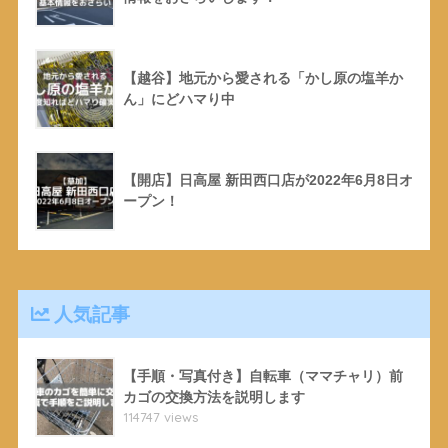
【越谷】地元から愛される「かし原の塩羊か
ん」にどハマり中
【開店】日高屋 新田西口店が2022年6月8日オ
ープン！
人気記事
【手順・写真付き】自転車（ママチャリ）前
カゴの交換方法を説明します
114747 views