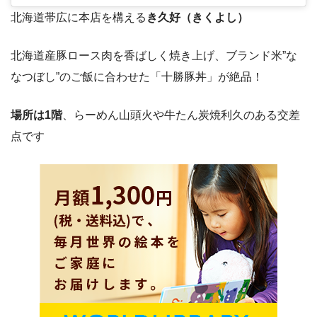
北海道帯広に本店を構える
き久好（きくよし）
北海道産豚ロース肉を香ばしく焼き上げ、ブランド米”な
なつぼし”のご飯に合わせた「十勝豚丼」が絶品！
場所は1階
、らーめん山頭火や牛たん炭焼利久のある交差
点です