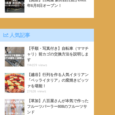
年6月8日オープン！
人気記事
【手順・写真付き】自転車（ママチ
ャリ）前カゴの交換方法を説明しま
す
114659 views
【越谷】行列を作る人気イタリアン
「ベッライタリア」の窯焼きピッツ
ァを堪能！
27628 views
【草加】八百屋さんが本気で作った
フルーツパーラー808のフルーツサ
ンド