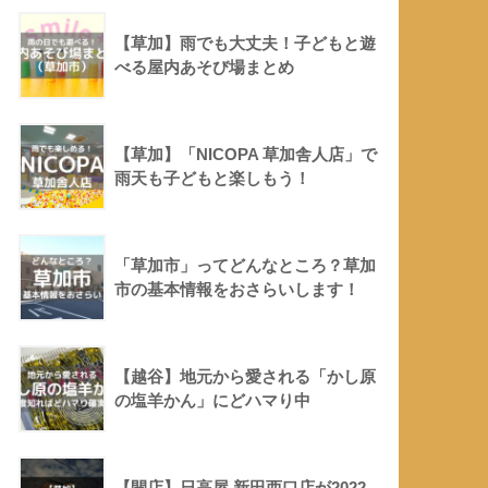
【草加】雨でも大丈夫！子どもと遊
べる屋内あそび場まとめ
【草加】「NICOPA 草加舎人店」で
雨天も子どもと楽しもう！
「草加市」ってどんなところ？草加
市の基本情報をおさらいします！
【越谷】地元から愛される「かし原
の塩羊かん」にどハマり中
【開店】日高屋 新田西口店が2022