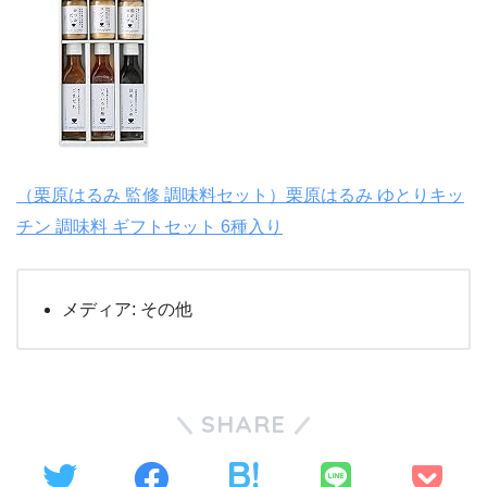
（栗原はるみ 監修 調味料セット）栗原はるみ ゆとりキッ
チン 調味料 ギフトセット 6種入り
メディア:
その他
SHARE