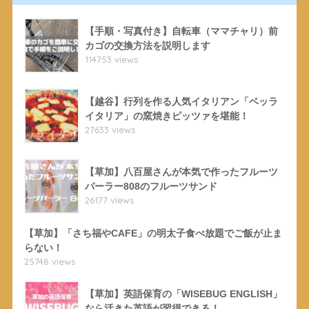
【手順・写真付き】自転車（ママチャリ）前
カゴの交換方法を説明します
114753 views
【越谷】行列を作る人気イタリアン「ベッラ
イタリア」の窯焼きピッツァを堪能！
27633 views
【草加】八百屋さんが本気で作ったフルーツ
パーラー808のフルーツサンド
26177 views
【草加】「さち福やCAFE」の明太子食べ放題でご飯が止ま
らない！
25748 views
【草加】英語保育の「WISEBUG ENGLISH」
なら活きた英語が習得できる！