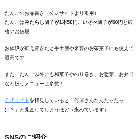
だんごのお品書き（公式サイトより引用）
だんごは
みたらし団子が1本50円、いそべ団子が60円
と破
格のお値段！
お値段が据え置きだと手土産や来客のお茶菓子にも使えて
最高です
また、だんご以外にも和菓子やのり巻き、お惣菜、お弁当
など扱うメニューは多数！
公式サイト
を拝見していると「何屋さんなんだったっ
け？」と見直してしまうほど（褒めています）
SNSのご紹介