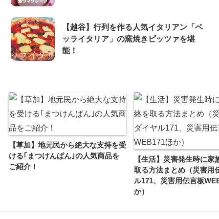
【越谷】行列を作る人気イタリアン「ベ
ッライタリア」の窯焼きピッツァを堪
能！
【草加】地元民から絶大な支持を受
ける｢まつけんぱん｣の人気商品を
【生活】災害発生時に家
ご紹介！
取る方法まとめ（災害用
ル171、災害用伝言板WEB
か）