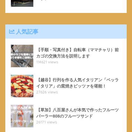
人気記事
【手順・写真付き】自転車（ママチャリ）前
カゴの交換方法を説明します
114621 views
【越谷】行列を作る人気イタリアン「ベッラ
イタリア」の窯焼きピッツァを堪能！
27626 views
【草加】八百屋さんが本気で作ったフルーツ
パーラー808のフルーツサンド
26171 views